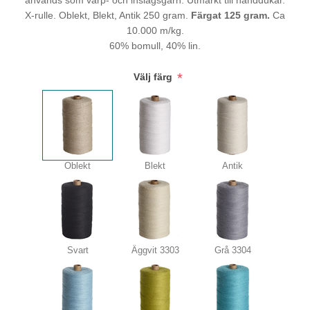
används som varp- och inslagsgarn. Utmärkt till handdukar.
X-rulle. Oblekt, Blekt, Antik 250 gram.
Färgat 125 gram.
Ca
10.000 m/kg.
60% bomull, 40% lin.
*
Välj färg
Oblekt
Blekt
Antik
Svart
Äggvit 3303
Grå 3304