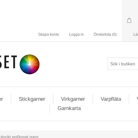
Skapa konto
Logga in
Önskelista
(0)
Lä
er
Stickgarner
Virkgarner
Varpfläta
Garnkarta
 tjockt enfärgat garn