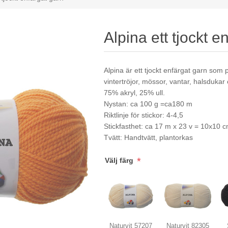
Alpina ett tjockt e
Alpina är ett tjockt enfärgat garn som pa
vintertröjor, mössor, vantar, halsdukar
75% akryl, 25% ull.
Nystan: ca 100 g =ca180 m
Riktlinje för stickor: 4-4,5
Stickfasthet: ca 17 m x 23 v = 10x10 
Tvätt: Handtvätt, plantorkas
*
Välj färg
Naturvit 57207
Naturvit 82305