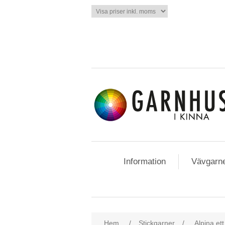
Information
Vävgarn
Hem
/
Stickgarner
/
Alpina ett