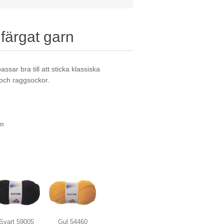
nfärgat garn
ssar bra till att sticka klassiska
 och raggsockor.
cm
Svart 59005
Gul 54460