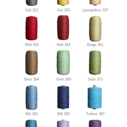
Grå 322
Gul 332
Ljusaprikos 337
Röd 343
Röd 344
Beige 361
Brun 364
Grön 369
Grön 371
Blå 381
Blå 383
Turkos 387