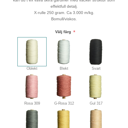
kan du t ex väva skira gardiner med vacker struktur som
effektfull detalj.
X-rulle 250 gram. Ca 3.000 m/kg.
Bomull/viskos.
*
Välj färg
Oblekt
Blekt
Svart
Rosa 309
G-Rosa 312
Gul 317