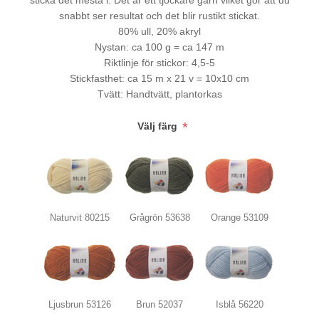
sticka det mesta i. Det är ett tjockare garn vilket gör att du
snabbt ser resultat och det blir rustikt stickat.
80% ull, 20% akryl
Nystan: ca 100 g = ca 147 m
Riktlinje för stickor: 4,5-5
Stickfasthet: ca 15 m x 21 v = 10x10 cm
Tvätt: Handtvätt, plantorkas
*
Välj färg
Naturvit 80215
Grågrön 53638
Orange 53109
Ljusbrun 53126
Brun 52037
Isblå 56220