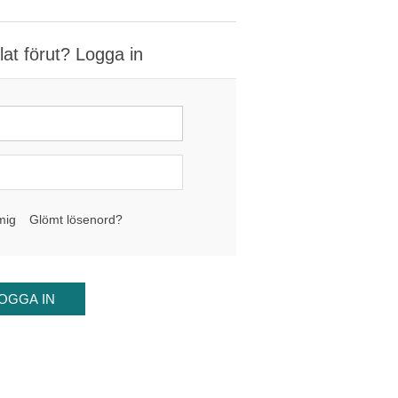
at förut? Logga in
mig
Glömt lösenord?