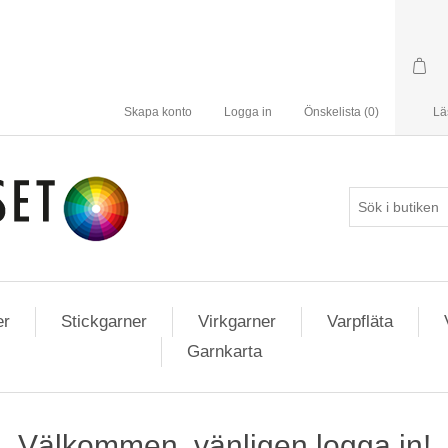
Skapa konto
Logga in
Önskelista
(0)
Lä
er
Stickgarner
Virkgarner
Varpfläta
Garnkarta
Välkommen, vänligen logga in!