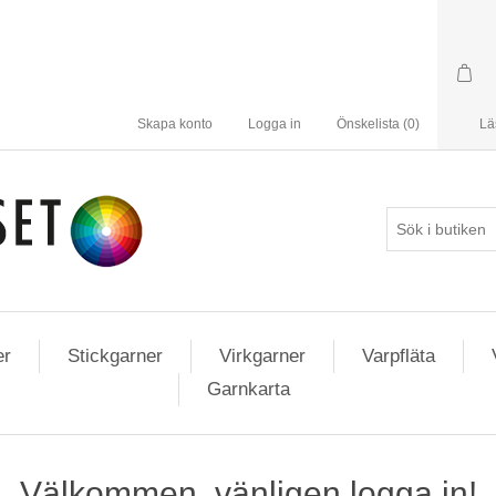
Skapa konto
Logga in
Önskelista
(0)
Lä
er
Stickgarner
Virkgarner
Varpfläta
Garnkarta
Välkommen, vänligen logga in!