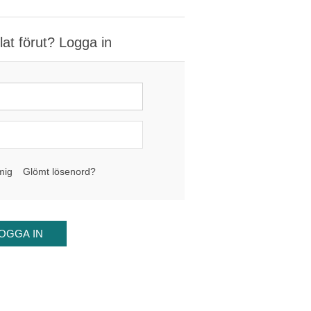
at förut? Logga in
mig
Glömt lösenord?