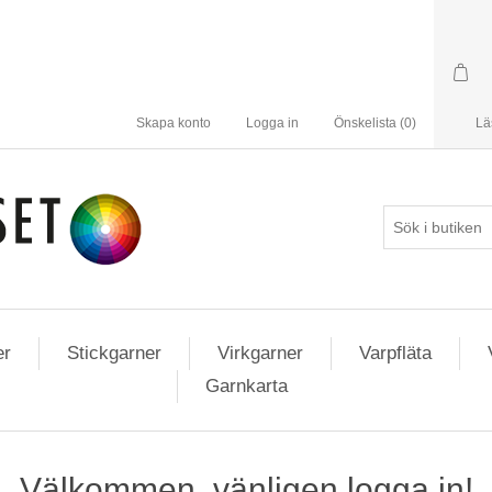
Skapa konto
Logga in
Önskelista
(0)
Lä
er
Stickgarner
Virkgarner
Varpfläta
Garnkarta
Välkommen, vänligen logga in!