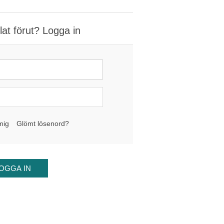
at förut? Logga in
mig
Glömt lösenord?