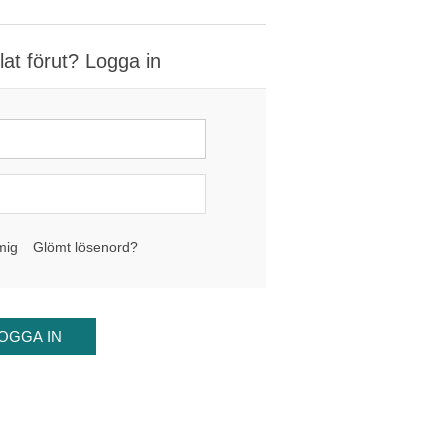
at förut? Logga in
mig
Glömt lösenord?