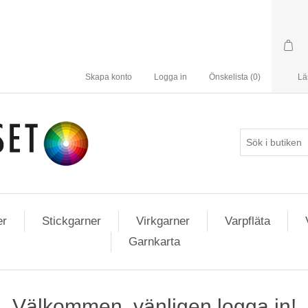
Skapa konto
Logga in
Önskelista
(0)
Lä
er
Stickgarner
Virkgarner
Varpfläta
Garnkarta
Välkommen, vänligen logga in!