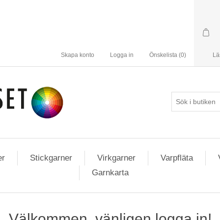
Skapa konto
Logga in
Önskelista
(0)
Lä
er
Stickgarner
Virkgarner
Varpfläta
Garnkarta
Välkommen, vänligen logga in!