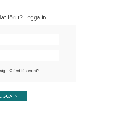
at förut? Logga in
mig
Glömt lösenord?