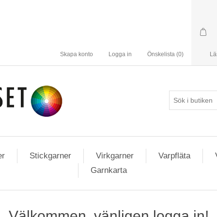
Skapa konto
Logga in
Önskelista
(0)
Lä
er
Stickgarner
Virkgarner
Varpfläta
Garnkarta
Välkommen, vänligen logga in!