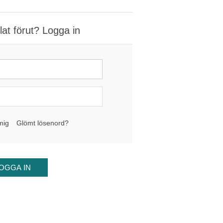
at förut? Logga in
mig
Glömt lösenord?