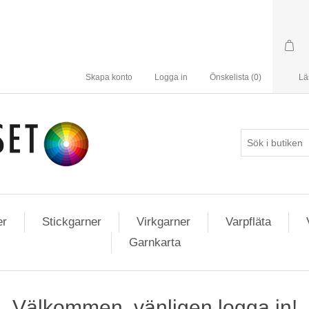
Skapa konto
Logga in
Önskelista
(0)
Lä
er
Stickgarner
Virkgarner
Varpfläta
Garnkarta
Välkommen, vänligen logga in!