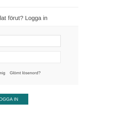
at förut? Logga in
mig
Glömt lösenord?