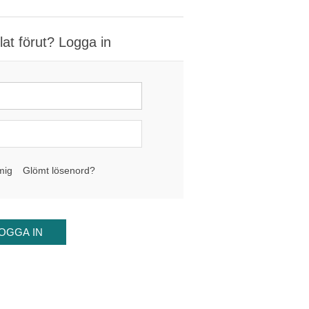
at förut? Logga in
mig
Glömt lösenord?