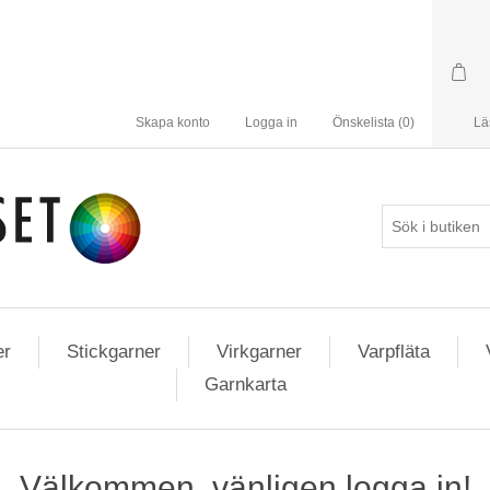
Skapa konto
Logga in
Önskelista
(0)
Lä
er
Stickgarner
Virkgarner
Varpfläta
Garnkarta
Välkommen, vänligen logga in!