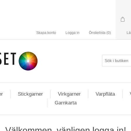
Skapa konto
Logga in
Önskelista
(0)
Lä
er
Stickgarner
Virkgarner
Varpfläta
Garnkarta
Välkommen, vänligen logga in!