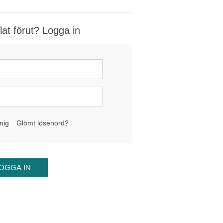
at förut? Logga in
mig
Glömt lösenord?