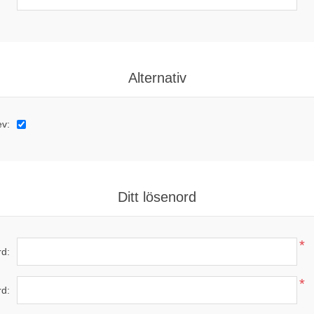
Alternativ
ev:
Ditt lösenord
*
d:
*
rd: