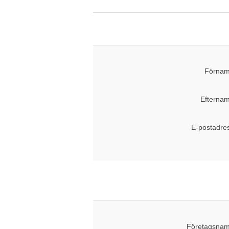
Förnam
Efternam
E-postadre
Företagsnam