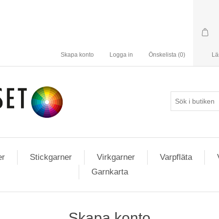
Skapa konto
Logga in
Önskelista
(0)
Lä
er
Stickgarner
Virkgarner
Varpfläta
Garnkarta
Skapa konto