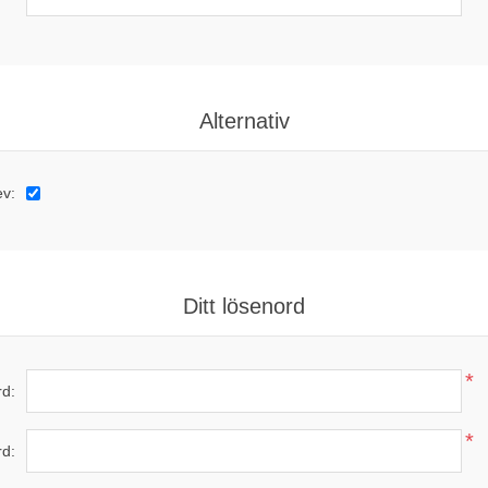
Alternativ
ev:
Ditt lösenord
*
d:
*
rd: