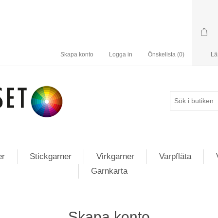
Skapa konto
Logga in
Önskelista
(0)
Lä
er
Stickgarner
Virkgarner
Varpfläta
Garnkarta
Skapa konto