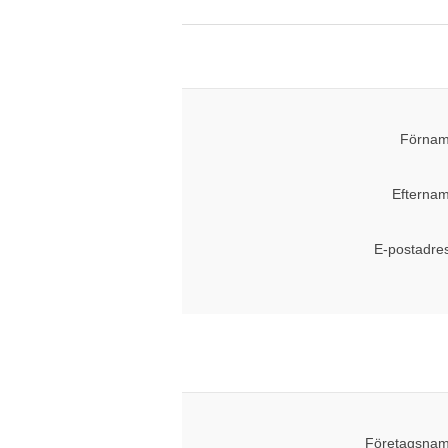
Förnam
Efternam
E-postadre
Företagsnam