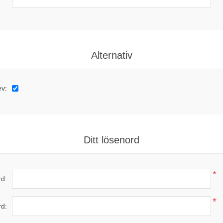
Alternativ
ev:
Ditt lösenord
*
d:
*
rd: