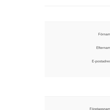
Förnam
Efternam
E-postadre
Företagsnam