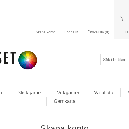
Skapa konto
Logga in
Önskelista
(0)
Lä
er
Stickgarner
Virkgarner
Varpfläta
Garnkarta
Skapa konto