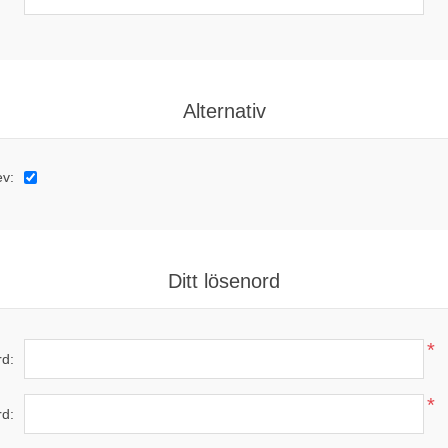
Alternativ
ev:
Ditt lösenord
*
d:
*
rd: