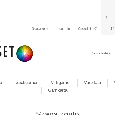
Skapa konto
Logga in
Önskelista
(0)
Lä
er
Stickgarner
Virkgarner
Varpfläta
Garnkarta
Skapa konto