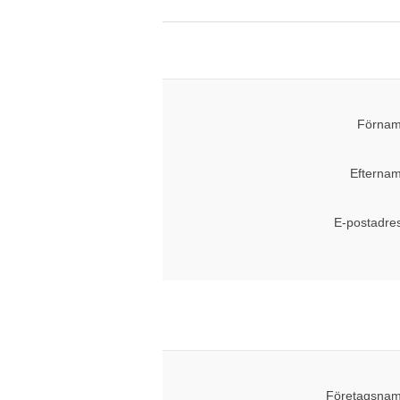
Förnam
Efternam
E-postadre
Företagsnam