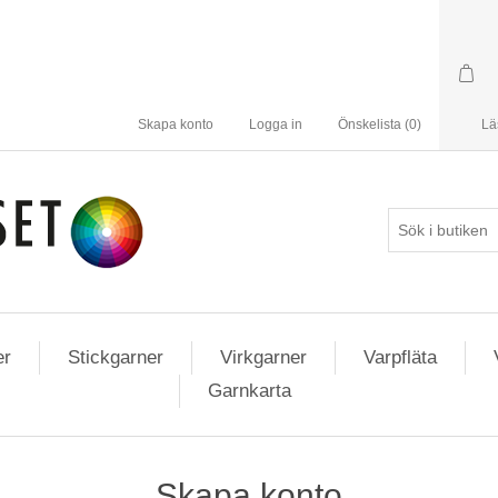
Skapa konto
Logga in
Önskelista
(0)
Lä
er
Stickgarner
Virkgarner
Varpfläta
Garnkarta
Skapa konto