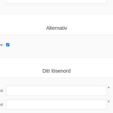
Alternativ
ev:
Ditt lösenord
*
d:
*
rd: