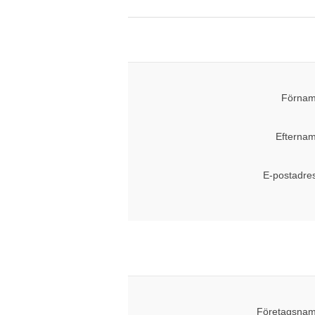
Förnam
Efternam
E-postadre
Företagsnam