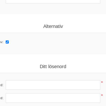
Alternativ
ev:
Ditt lösenord
*
d:
*
rd: