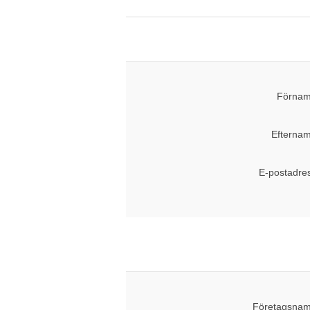
Förnam
Efternam
E-postadre
Företagsnam