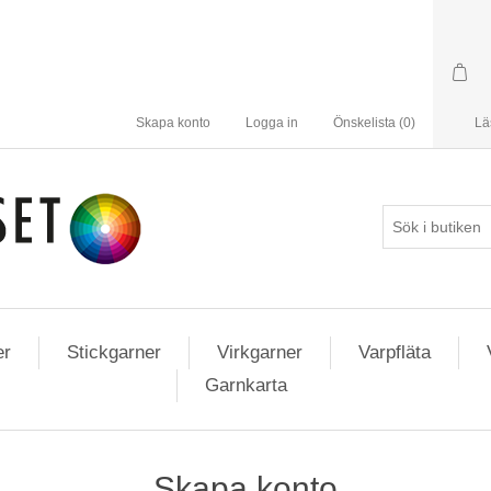
Skapa konto
Logga in
Önskelista
(0)
Lä
er
Stickgarner
Virkgarner
Varpfläta
Garnkarta
Skapa konto