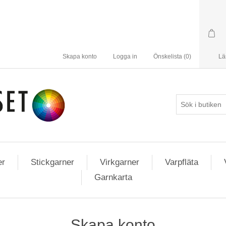
Skapa konto
Logga in
Önskelista
(0)
Lä
er
Stickgarner
Virkgarner
Varpfläta
Garnkarta
Skapa konto