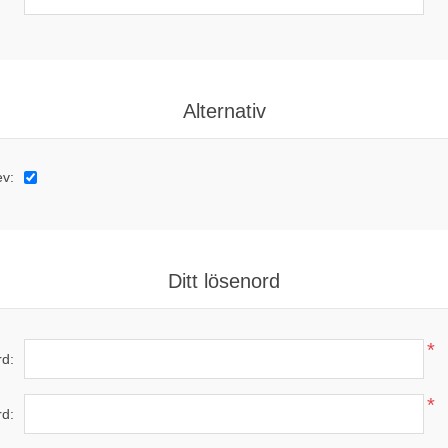
Alternativ
ev:
Ditt lösenord
*
d:
*
rd: