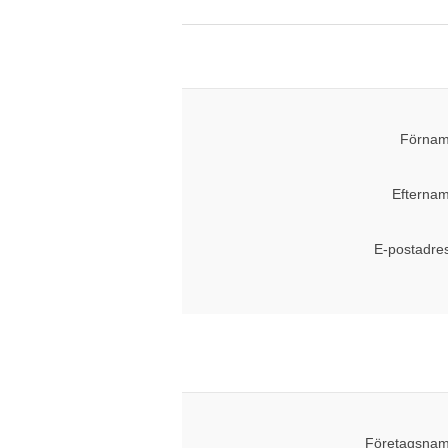
Förnam
Efternam
E-postadre
Företagsnam