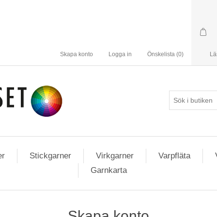
Skapa konto
Logga in
Önskelista
(0)
Lä
er
Stickgarner
Virkgarner
Varpfläta
Garnkarta
Skapa konto