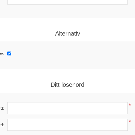
Alternativ
ev:
Ditt lösenord
*
d:
*
rd: