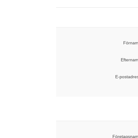
Förnam
Efternam
E-postadre
Företagsnam