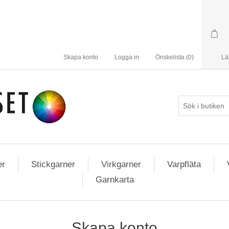
Skapa konto
Logga in
Önskelista
(0)
Lä
er
Stickgarner
Virkgarner
Varpfläta
Garnkarta
Skapa konto