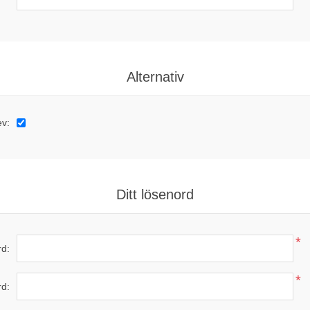
Alternativ
ev:
Ditt lösenord
*
d:
*
rd: