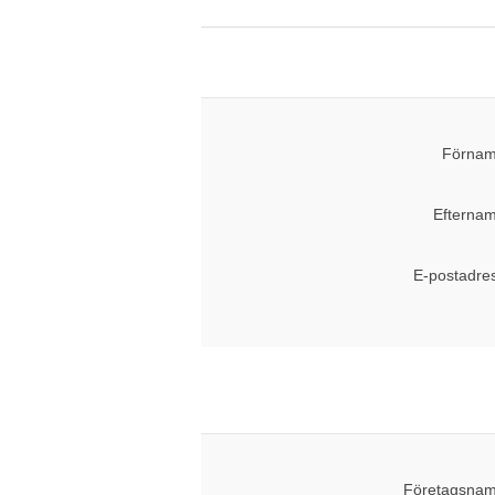
Förnam
Efternam
E-postadre
Företagsnam