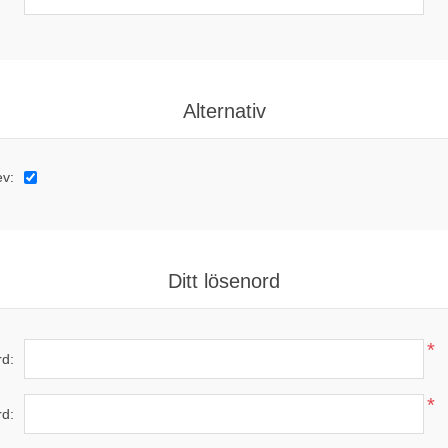
Alternativ
ev:
Ditt lösenord
*
d:
*
rd: