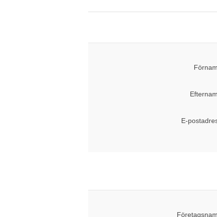
Förnam
Efternam
E-postadre
Företagsnam