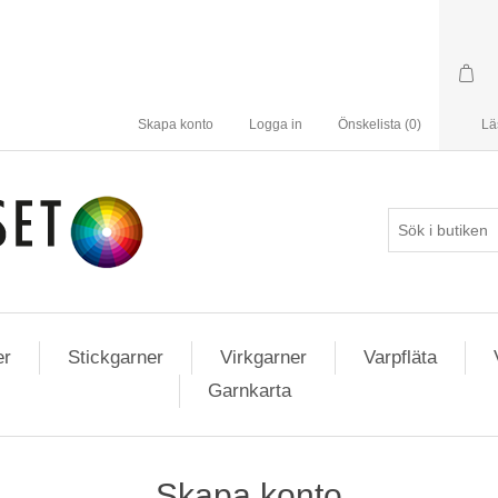
Skapa konto
Logga in
Önskelista
(0)
Lä
er
Stickgarner
Virkgarner
Varpfläta
Garnkarta
Skapa konto