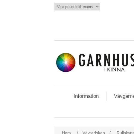
Information
Vävgarn
Hem
/
Vävredskap
/
Rullskytt