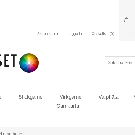
Skapa konto
Logga in
Önskelista
(0)
Lä
er
Stickgarner
Virkgarner
Varpfläta
Garnkarta
el utan botten