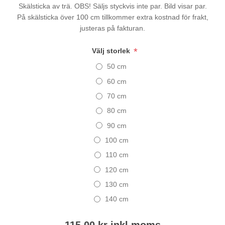
Skälsticka av trä. OBS! Säljs styckvis inte par. Bild visar par.
På skälsticka över 100 cm tillkommer extra kostnad för frakt,
justeras på fakturan.
*
Välj storlek
50 cm
60 cm
70 cm
80 cm
90 cm
100 cm
110 cm
120 cm
130 cm
140 cm