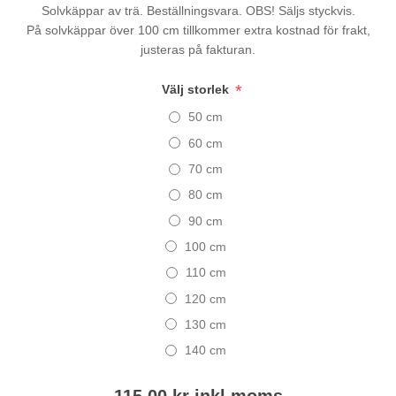
Solvkäppar av trä. Beställningsvara. OBS! Säljs styckvis.
På solvkäppar över 100 cm tillkommer extra kostnad för frakt,
justeras på fakturan.
*
Välj storlek
50 cm
60 cm
70 cm
80 cm
90 cm
100 cm
110 cm
120 cm
130 cm
140 cm