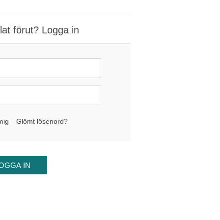
at förut? Logga in
mig
Glömt lösenord?