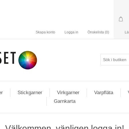
Skapa konto
Logga in
Önskelista
(0)
Lä
er
Stickgarner
Virkgarner
Varpfläta
Garnkarta
Välkommen, vänligen logga in!